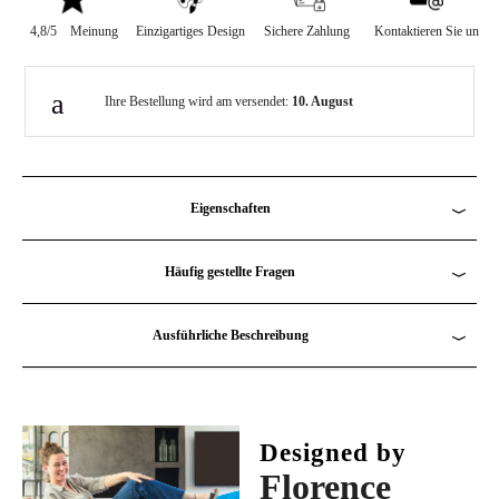
4,8/5
Meinung
Einzigartiges Design
Sichere Zahlung
Kontaktieren Sie un
Ihre Bestellung wird am versendet:
10. August
Eigenschaften
Breite
: 20,5 cm
Häufig gestellte Fragen
Höhe
: 28 cm
Häufig gestellte Fragen
Ausführliche Beschreibung
Material
: Rostfreier Stahl 0,30 mm
Die ausführliche Beschreibung ansehen
Stimmen die Farben mit den Fotos auf der Website überein?
Kapazität
: 5L
Ja, die Fotos wurden nicht bearbeitet.
Designed by
Florence
Passt der WC-Sitz auf ein Wand-WC?