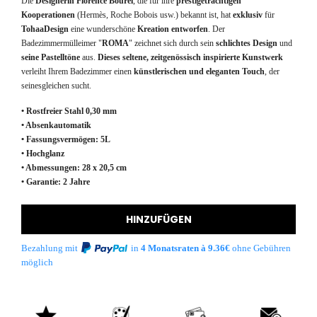
Die
Designerin
Florence
Bourel
, die für ihre
prestigeträchtigen
Kooperationen
(Hermès, Roche Bobois usw.) bekannt ist, hat
exklusiv
für
TohaaDesign
eine wunderschöne
Kreation entworfen
. Der
Badezimmermülleimer "
ROMA
" zeichnet sich durch sein
schlichtes Design
und
seine Pastelltöne
aus.
Dieses seltene, zeitgenössisch inspirierte Kunstwerk
verleiht Ihrem Badezimmer einen
künstlerischen und eleganten Touch
, der
seinesgleichen sucht.
• Rostfreier Stahl 0,30 mm
• Absenkautomatik
• Fassungsvermögen: 5L
• Hochglanz
• Abmessungen: 28 x 20,5 cm
• Garantie: 2 Jahre
HINZUFÜGEN
Bezahlung mit
in
4 Monatsraten à 9.36€
ohne Gebühren
möglich