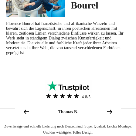
Bourel
Unsere WC-Sitze passen auf alle Standardtoiletten.
Verfügen die WC-Sitze über eine Soft Close-Absenkautomatik?
Florence Bourel hat französische und afrikanische Wurzeln und
bewahrt sich die Eigenschaft, in ihren poetischen Kreationen mit
Ja, alle WC-Sitze sind mit einer doppelten Absenkautomatik ausgestattet, für ein
klaren, zeitlosen Linien verschiedene Einflüsse wirken zu lassen. Ihr
Werk steht in ständigem Dialog zwischen Kunstfertigkeit und
unterstütztes Zuklappen.
Modernität. Die visuelle und farbliche Kraft jeder ihrer Arbeiten
versetzt uns in ihre Welt, die von tausend verschiedenen Farbtönen
Wurde das Produkt durch den Designer oder Künstler verifiziert?
geprägt ist.
Mit der Rechnung wird Ihr Exemplar für Sammler beglaubigt.
Aus welchem Material bestehen die WC-Sitze von TohaaDesign?
Unsere WC-Sitze werden aus hochverdichteter Holzfaserplatte hergestellt, die sich
durch hohe Feuchtigkeitsbeständigkeit und thermischen Komfort (weniger Kälte
4.8/5
im Winter) auszeichnet.
Thomas B.
Ist die Montage wirklich so einfach?
Mithilfe des Tutorials und der Anleitung ist die Montage extrem einfach und
Zuverlässige und schnelle Lieferung nach Deutschland. Super Qualität. Leichte Montage.
Und das wichtigste: Tolles Design.
schnell.