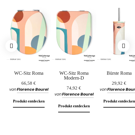
gewählter Lieferart innerhalb von 2 bis 5 Tagen.
ZAHLUNG
Bieten Sie weitere Zahlungsmöglichkeiten an?
Ja, Zahlungen per PayPal sind auf unserer Website möglich. Sie können Ihre
Bestellung ebenfalls per Überweisung. Kontaktieren Sie dafür einfach unseren
Kundenservice.
WC-Sitz Roma
WC-Sitz Roma
Bürste Roma
Modern-D
66,58 €
29,92 €
74,92 €
von
Florence Bourel
von
Florence Bour
von
Florence Bourel
Produkt entdecken
Produkt entdecken
Produkt entdecken