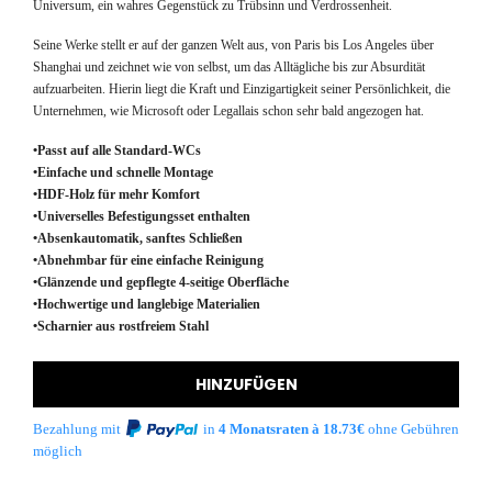
Universum, ein wahres Gegenstück zu Trübsinn und Verdrossenheit.
Seine Werke stellt er auf der ganzen Welt aus, von Paris bis Los Angeles über
Shanghai und zeichnet wie von selbst, um das Alltägliche bis zur Absurdität
aufzuarbeiten. Hierin liegt die Kraft und Einzigartigkeit seiner Persönlichkeit, die
Unternehmen, wie Microsoft oder Legallais schon sehr bald angezogen hat.
•Passt auf alle Standard-WCs
•Einfache und schnelle Montage
•HDF-Holz für mehr Komfort
•Universelles Befestigungsset enthalten
•Absenkautomatik, sanftes Schließen
•Abnehmbar für eine einfache Reinigung
•Glänzende und gepflegte 4-seitige Oberfläche
•Hochwertige und langlebige Materialien
•Scharnier aus rostfreiem Stahl
HINZUFÜGEN
Bezahlung mit
in
4 Monatsraten à 18.73€
ohne Gebühren
möglich