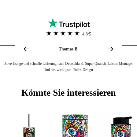
Innerhalb von max. 48 Stunden. Sie erhalten Ihre Bestellung daher je nach
gewählter Lieferart innerhalb von 2 bis 5 Tagen.
ZAHLUNG
4.8/5
Bieten Sie weitere Zahlungsmöglichkeiten an?
Thomas B.
Ja, Zahlungen per PayPal sind auf unserer Website möglich. Sie können Ihre
Zuverlässige und schnelle Lieferung nach Deutschland. Super Qualität. Leichte Montage.
Bestellung ebenfalls per Überweisung. Kontaktieren Sie dafür einfach unseren
Und das wichtigste: Tolles Design.
Kundenservice.
Könnte Sie interessieren