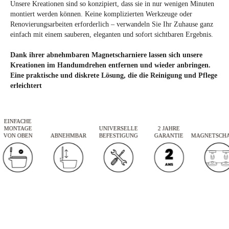
Unsere Kreationen sind so konzipiert, dass sie in nur wenigen Minuten
Mithilfe des Tutorials und der Anleitung ist die Montage extrem einfach und
montiert werden können. Keine komplizierten Werkzeuge oder
Renovierungsarbeiten erforderlich – verwandeln Sie Ihr Zuhause ganz
schnell.
einfach mit einem sauberen, eleganten und sofort sichtbaren Ergebnis.
Ist auch die Unterseite mit dem Design bedruckt?
Dank ihrer abnehmbaren Magnetscharniere lassen sich unsere
Anders als die meisten WC-Sitze auf dem Markt, sind die Modelle von
Kreationen im Handumdrehen entfernen und wieder anbringen.
Eine praktische und diskrete Lösung, die die Reinigung und Pflege
TohaaDesign auch auf der Unterseite bedruckt!
erleichtert
Kann ich meinen WC-Sitz zurückgeben, wenn er mir nicht gefällt?
Eine Rückerstattung oder ein Umtausch ist nur möglich, wenn sich der WC-Sitz
EINFACHE
MONTAGE
UNIVERSELLE
2 JAHRE
in seiner ungeöffneten Plastikverpackung befindet, da es sich um ein
VON OBEN
ABNEHMBAR
BEFESTIGUNG
GARANTIE
MAGNETSCHAR
Sanitärprodukt handelt
.
LIEFERUNGEN
Wenn ich um 10 Uhr eine Bestellung aufgebe, wann werde ich sie dann
erhalten?
Bei TohaaDesign werden Bestellungen schnell bearbeitet und verschickt.