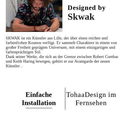
Designed by
Komfort
: Absenkautomatik
Passt der WC-Sitz auf ein Wand-WC?
Skwak
Unsere WC-Sitze passen auf alle Standardtoiletten.
Garantie
: 1 Jahr
Verfügen die WC-Sitze über eine Soft Close-Absenkautomatik?
Pflege
: Verwenden Sie einen feuchten Schwamm und zum Abtrocknen ein
SKWAK ist ein Künstler aus Lille, der über einen reichen und
farbenfrohen Kosmos verfügt. Er sammelt Charaktere in einem von
Ja, alle WC-Sitze sind mit einer doppelten Absenkautomatik ausgestattet, für ein
weiches Tuch
großer Freiheit geprägten Universum, mit einem einzigartigen und
farbenprächtigen Stil.
unterstütztes Zuklappen.
Dank seiner Werke, die sich an der Grenze zwischen Robert Combas
Kollektionsname
: « Signature »-Serie
und Keith Haring bewegen, gehört er zur Avantgarde der neuen
Wurde das Produkt durch den Designer oder Künstler verifiziert?
Künstler...
Befestigungskit
: Enthalten
Mit der Rechnung wird Ihr Exemplar für Sammler beglaubigt.
Aus welchem Material bestehen die WC-Sitze von TohaaDesign?
Einfache
TohaaDesign im
Unsere WC-Sitze werden aus hochverdichteter Holzfaserplatte hergestellt, die sich
Installation
Fernsehen
durch hohe Feuchtigkeitsbeständigkeit und thermischen Komfort (weniger Kälte
im Winter) auszeichnet.
Ist die Montage wirklich so einfach?