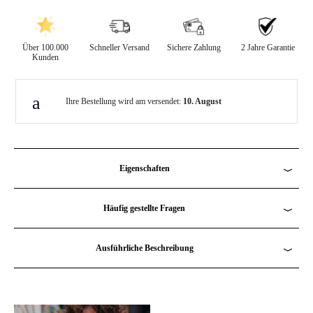
Über 100.000
Schneller Versand
Sichere Zahlung
2 Jahre Garantie
Kunden
Ihre Bestellung wird am versendet:
10. August
Eigenschaften
Befestigungsmittenabstand
: 10,5 cm - 21 cm maxi
Häufig gestellte Fragen
Material
: Holz
Häufig gestellte Fragen
Ausführliche Beschreibung
Ausführung
: Glänzend und 4-seitig lackiert
Die ausführliche Beschreibung ansehen
Stimmen die Farben mit den Fotos auf der Website überein?
Gewicht
: 3,5kg
Ja, die Fotos wurden nicht bearbeitet.