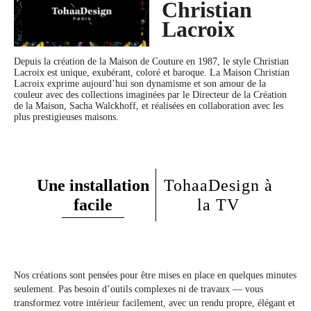
L’abattant est-il adaptable sur un WC suspendu ?
Christian
Lacroix
Nos abattants s’adaptent à tous les WC standards.
Kit de fixation
: Inclus
Avez-vous un soft close frein de chute ?
Depuis la création de la Maison de Couture en 1987, le style Christian
Lacroix est unique, exubérant, coloré et baroque. La Maison Christian
Oui, tous nos abattants sont équipés d’un double frein de chute pour une descente
Lacroix exprime aujourd’hui son dynamisme et son amour de la
couleur avec des collections imaginées par le Directeur de la Création
assistée.
de la Maison, Sacha Walckhoff, et réalisées en collaboration avec les
plus prestigieuses maisons.
Le produit est-il authentifié par le designer ou l’artiste ?
Avec la facture, votre exemplaire sera authentifié pour les collectionneurs.
Quelle est la matière des abattants TohaaDesign ?
Une installation
TohaaDesign à
facile
la TV
Nos abattants sont fabriqués à partir d’un bois HD haute qualité pour sa résistance
à l’humidité et son confort thermique (moins froid en hiver).
Le montage est-il vraiment simple ?
Le montage est extrêmement simple et rapide.
Nos créations sont pensées pour être mises en place en quelques minutes
seulement. Pas besoin d’outils complexes ni de travaux — vous
transformez votre intérieur facilement, avec un rendu propre, élégant et
Le dessous de la lunette dispose-t-il également du design ?