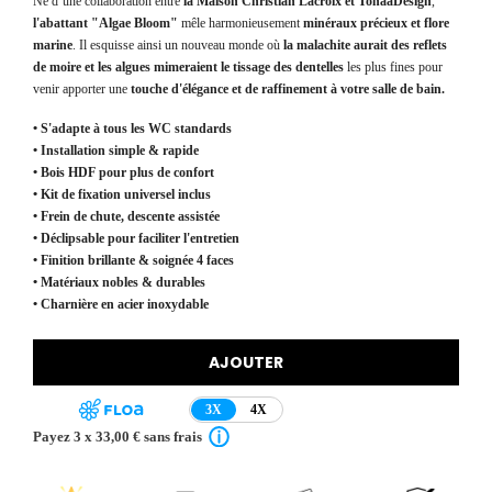
Né d’une collaboration entre
la Maison Christian Lacroix et TohaaDesign
,
l'abattant "Algae Bloom"
mêle harmonieusement
minéraux précieux et flore
marine
. Il esquisse ainsi un nouveau monde où
la malachite aurait des reflets
de moire et les algues mimeraient le tissage des dentelles
les plus fines pour
venir apporter une
touche d'élégance et de raffinement à votre salle de bain.
• S'adapte à tous les WC standards
• Installation simple & rapide
• Bois HDF pour plus de confort
• Kit de fixation universel inclus
• Frein de chute, descente assistée
• Déclipsable pour faciliter l'entretien
• Finition brillante & soignée 4 faces
• Matériaux nobles & durables
• Charnière en acier inoxydable
AJOUTER
3X
4X
Payez 3 x 33,00 € sans frais