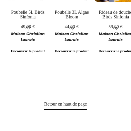
Poubelle 5L Birds
Poubelle 3L Algae
Rideau de douch
Sinfonia
Bloom
Birds Sinfonia
49,90 €
44,90 €
59,90 €
by
by
by
Maison Christian
Maison Christian
Maison Christia
Lacroix
Lacroix
Lacroix
Découvrir le produit
Découvrir le produit
Découvrir le produi
Retour en haut de page