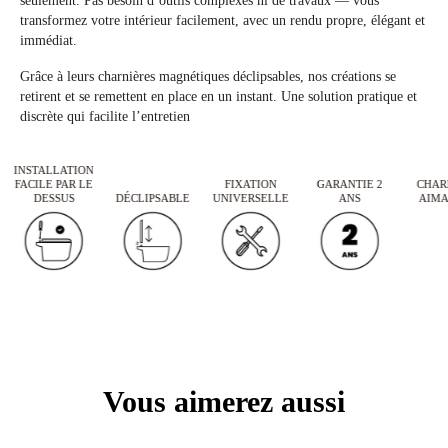
seulement. Pas besoin d’outils complexes ni de travaux — vous
transformez votre intérieur facilement, avec un rendu propre, élégant et
Proposez-vous des alternatives au règlement par carte bancaire ?
immédiat.
Oui, le règlement par PayPal est possible sur notre site. Vous pouvez également
Grâce à leurs charnières magnétiques déclipsables, nos créations se
payer votre commande par virement bancaire ou chèque en contactant le service
retirent et se remettent en place en un instant. Une solution pratique et
discrète qui facilite l’entretien
client.
INSTALLATION
FACILE PAR LE
FIXATION
GARANTIE 2
CHARNI
VOUS N’AVEZ PAS TROUVÉ LA RÉPONSE À VOTRE QUESTION ?
DESSUS
DÉCLIPSABLE
UNIVERSELLE
ANS
AIMAN
Notre service client est à votre écoute du lundi au samedi de 9h à 19h par e-mail à
info@tohaadesign.com
Vous aimerez aussi