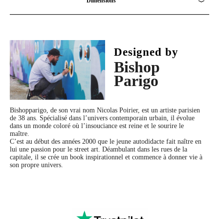
Dimensions
Finition
: Brillante et laquée 4 faces
Voir les dimensions
Les couleurs sont-elles bien conformes aux photos de votre site ?
Poids
: 3,5kg
Oui, les visuels ne sont pas retouchés.
Designed by
Confort
: Double frein de chute intégré
Bishop
L’abattant est-il adaptable sur un WC suspendu ?
Parigo
Nos abattants s’adaptent à tous les WC standards.
Garantie
: 1 an
Avez-vous un soft close frein de chute ?
Nom de la collection
: Collection Signature
Bishopparigo, de son vrai nom Nicolas Poirier, est un artiste parisien
de 38 ans. Spécialisé dans l’univers contemporain urbain, il évolue
Oui, tous nos abattants sont équipés d’un double frein de chute pour une descente
dans un monde coloré où l’insouciance est reine et le sourire le
Kit de fixation
: Inclus
maître.
assistée.
C’est au début des années 2000 que le jeune autodidacte fait naître en
lui une passion pour le street art. Déambulant dans les rues de la
Le produit est-il authentifié par le designer ou l’artiste ?
capitale, il se crée un book inspirationnel et commence à donner vie à
son propre univers.
Avec la facture, votre exemplaire sera authentifié pour les collectionneurs.
Quelle est la matière des abattants TohaaDesign ?
Nos abattants sont fabriqués à partir d’un bois HD haute qualité pour sa résistance