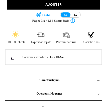
AJOUTER
3X
4X
Payez 3 x 41,64 € sans frais
+100 000 clients
Expédition rapide
Paiement sécurisé
Garantie 2 ans
Commande expédiée le:
Lun 10 Août
Caractéristiques
Distance entre les fixations
: 10,5 cm - 21 cm maxi
Questions fréquentes
Matière
: Bois
Questions fréquentes