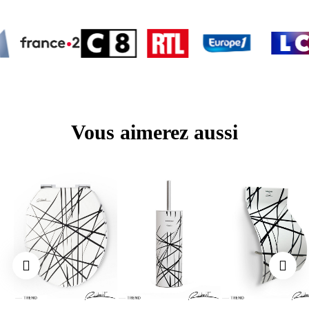
commande ?
Les commandes sont traitées en 48h maximum. Vous recevrez donc votre
commande sous 2 à 5 jours en fonction du mode de livraison sélectionné.
Puis-je renvoyer mon abattant si il ne me plait pas ?
Le remboursement ou échange n'est possible que si l'abattant est dans son
emballage plastique non ouvert s'agissant d'un produit sanitaire.
Vous aimerez aussi
Proposez-vous des alternatives au règlement par carte bancaire ?
Oui, le règlement par PayPal est possible sur notre site. Vous pouvez également
payer votre commande par virement bancaire ou chèque en contactant le service
client.
VOUS N’AVEZ PAS TROUVÉ LA RÉPONSE À VOTRE QUESTION ?
Notre service client est à votre écoute du lundi au samedi de 9h à 19h par e-mail à
info@tohaadesign.com