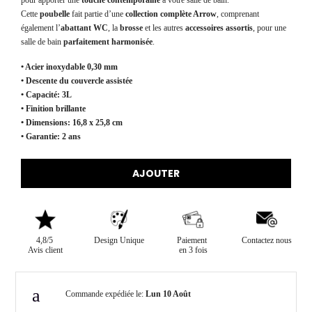
Cette
poubelle
fait partie d’une
collection complète Arrow
, comprenant
également l’
abattant WC
, la
brosse
et les autres
accessoires assortis
, pour une
salle de bain
parfaitement harmonisée
.
• Acier inoxydable 0,30 mm
• Descente du couvercle assistée
• Capacité: 3L
• Finition brillante
• Dimensions:
16,8 x 25,8 cm
• Garantie: 2 ans
AJOUTER
4,8/5
Design Unique
Paiement
Contactez nous
Avis client
en 3 fois
Commande expédiée le:
Lun 10 Août