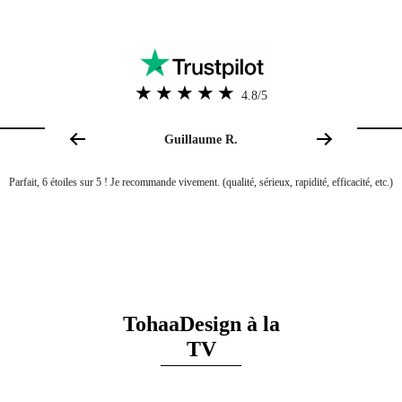
assistée.
Le produit est-il authentifié par le designer ou l’artiste ?
Avec la facture, votre exemplaire sera authentifié pour les collectionneurs.
4.8/5
Quelle est la matière des abattants TohaaDesign ?
Guillaume R.
Nos abattants sont fabriqués à partir d’un bois HD haute qualité pour sa résistance
à l’humidité et son confort thermique (moins froid en hiver).
Parfait, 6 étoiles sur 5 ! Je recommande vivement. (qualité, sérieux, rapidité, efficacité, etc.)
Le montage est-il vraiment simple ?
Le montage est extrêmement simple et rapide.
Le dessous de la lunette dispose-t-il également du design ?
Les abattants TohaaDesign sont imprimés sur toutes les faces et généreusement
TohaaDesign à la
laqués !
TV
Si je passe une commande à 10 h en semaine, quand vais-je recevoir ma